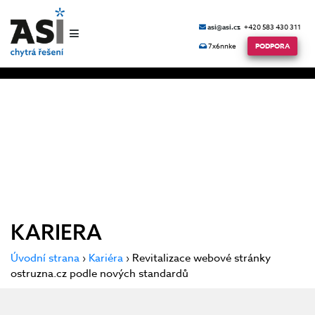
asi@asi.cz
+420 583 430 311
7x6nnke
PODPORA
KARIERA
Úvodní strana
›
Kariéra
› Revitalizace webové stránky
ostruzna.cz podle nových standardů