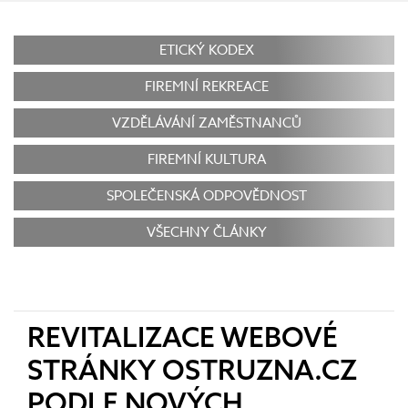
ETICKÝ KODEX
FIREMNÍ REKREACE
VZDĚLÁVÁNÍ ZAMĚSTNANCŮ
FIREMNÍ KULTURA
SPOLEČENSKÁ ODPOVĚDNOST
VŠECHNY ČLÁNKY
REVITALIZACE WEBOVÉ
STRÁNKY OSTRUZNA.CZ
PODLE NOVÝCH