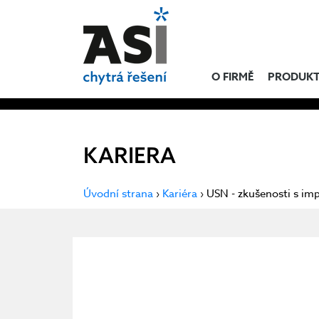
O FIRMĚ
PRODUK
KARIERA
Úvodní strana
›
Kariéra
› USN - zkušenosti s im