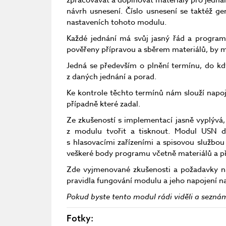
zpracovávat a doplňovat materiály pro jednání
návrh usnesení. Číslo usnesení se taktéž ge
nastaveních tohoto modulu.
Každé jednání má svůj jasný řád a program,
pověřeny přípravou a sběrem materiálů, by měl
Jedná se především o plnění termínu, do kd
z daných jednání a porad.
Ke kontrole těchto termínů nám slouží napoj
případně které zadal.
Ze zkušeností s implementací jasně vyplývá,
z modulu tvořit a tisknout. Modul USN d
s hlasovacími zařízeními a spisovou službou
veškeré body programu včetně materiálů a př
Zde vyjmenované zkušenosti a požadavky na
pravidla fungování modulu a jeho napojení 
Pokud byste tento modul rádi viděli a sezná
Fotky: