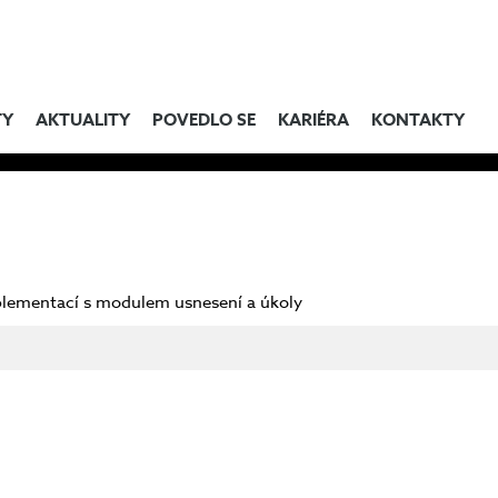
TY
AKTUALITY
POVEDLO SE
KARIÉRA
KONTAKTY
plementací s modulem usnesení a úkoly