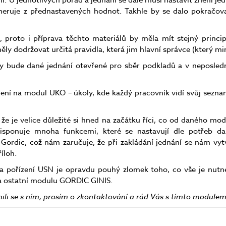
. U jednotlivých porad a jednání se dále musí nastavit znění jed
neruje z přednastavených hodnot. Takhle by se dalo pokračova
 proto i příprava těchto materiálů by měla mít stejný princip
y dodržovat určitá pravidla, která jim hlavní správce (který mim
y bude dané jednání otevřené pro sběr podkladů a v neposledn
ení na modul UKO – úkoly, kde každý pracovník vidí svůj seznam
 že je velice důležité si hned na začátku říci, co od daného mo
isponuje mnoha funkcemi, které se nastavují dle potřeb d
 Gordic, což nám zaručuje, že při zakládání jednání se nám vyt
íloh.
 pořízení USN je opravdu pouhý zlomek toho, co vše je nutné 
na ostatní modulu GORDIC GINIS.
mili se s ním, prosím o zkontaktování a rád Vás s tímto modul