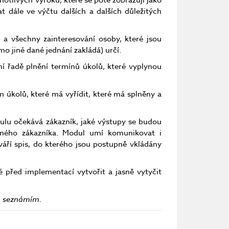
notlivých výroků, které se poté zobrazují jako
t dále ve výčtu dalších a dalších důležitých
 a všechny zainteresování osoby, které jsou
o jiné dané jednání zakládá) určí.
í řadě plnění termínů úkolů, které vyplynou
 úkolů, které má vyřídit, které má splněny a
dulu očekává zákazník, jaké výstupy se budou
aného zákazníka. Modul umí komunikovat i
váří spis, do kterého jsou postupně vkládány
před implementací vytvořit a jasně vytyčit
em seznámím.