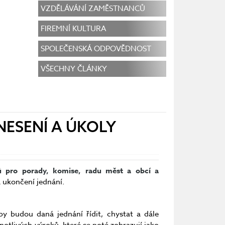
VZDĚLÁVÁNÍ ZAMĚSTNANCŮ
FIREMNÍ KULTURA
SPOLEČENSKÁ ODPOVĚDNOST
VŠECHNY ČLÁNKY
NESENÍ A ÚKOLY
ů pro porady, komise, radu měst a obcí a
 ukončení jednání.
by budou daná jednání řídit, chystat a dále